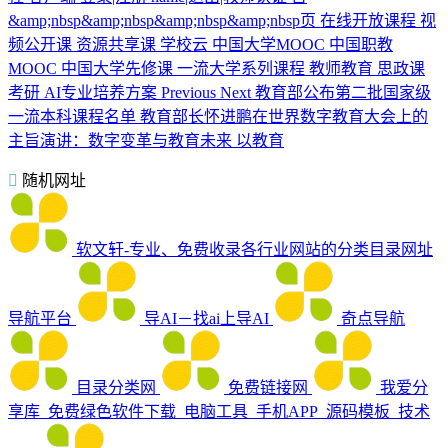
&amp;nbsp&amp;nbsp&amp;nbsp&amp;nbsp页 在线开放课程 视
频公开课 资源共享课 学校云 中国大学MOOC 中国职教
MOOC 中国大学先修课 一流大学系列课程 教师教育 思政课
考研 AI专业培养方案 Previous Next 教育部公布第二批国家级
一流本科课程名单 教育部长怀进鹏在世界数字教育大会上的
主旨演讲：数字变革与教育未来 以教育
随机网址
软文轩-专业、免费收录各行业网站的分类目录网址
导航平台
导AI－找ai上导AI
奇点导航
目录分类网
免费链接网
我爱分
享库_免费绿色软件下载_电脑工具_手机APP_源码模板_技术