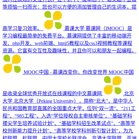
等烦恼一扫而光；您也可以方便的添加管理自己的生词本，提
高学习复习效率。
慕课大学
慕课网（IMOOC）是
学习编程最简单的免费平台。慕课网提供了丰富的移动端开
发、php开发、web前端、html5教程以及css3视频教程等课程
资源。它富有交互性及趣味性，并且你可以和朋友一起编程。
MOOC中国 - 慕课改变你，你改变世界
MOOC中国
是收录全球优秀开放式在线课程的中文慕课网
北京
大学
北京大学（Peking University），简称“北大”，是中华人
民共和国教育部直属的全国重点大学，位列“双一流”、“211工
程”、“985工程”，入选“学位授权自主审核单位”、“基础学科
拔尖学生培养试验计划”、“基础学科招生改革试点”、“高等学
校创新能力提升计划”、“高等学校学科创新引智计划”，为九
校联盟、松联盟、中国大学校长联谊会、京港大学联盟、亚洲