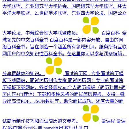
大学联盟、东亚研究型大学协会、国际研究型大学联盟、环太
平洋大学联盟、21世纪学术联盟、东亚四大学论坛、国际公立
大学论坛、中俄综合性大学联盟成员。
百度百科_全
球领先的中文百科全书
百度百科是一部内容开放、自由的网
络百科全书，旨在创造一个涵盖所有领域知识，服务所有互联
网用户的中文知识性百科全书。在这里你可以参与词条编辑，
分享贡献你的知识。
面试简历网 - 专业面试简历模
板下载网站，面试简历制作专家
面试简历网：专业的面试简
历模板下载网站，各类经典Word个人简历模板（简历封面+简
历内容+自荐信）下载和多种风格的面试简历模板，支持一键
导出高清PDF、JSON数据等，助你面试成功。还有大量的面
试简历制作技巧和面试简历范文参考。
爱课程
爱课
程 客户端 登录|注册 name|退出|教师认证 首