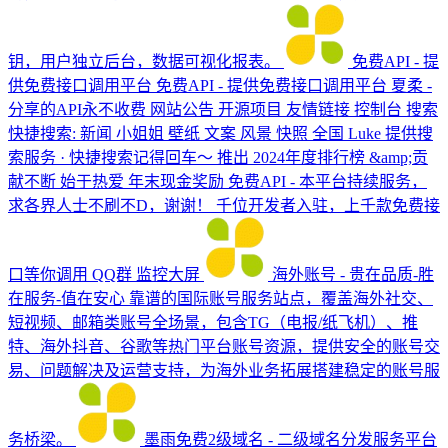
钥，用户独立后台，数据可视化报表。
免费API - 提
供免费接口调用平台
免费API - 提供免费接口调用平台 夏柔 -
分享的API永不收费 网站公告 开源项目 友情链接 控制台 搜索
快捷搜索: 新闻 小姐姐 壁纸 文案 风景 快照 全国 Luke 提供搜
索服务 · 快捷搜索记得回车～ 推出 2024年度排行榜 &amp;贡
献不断 始于热爱 年末现金奖励 免费API - 本平台持续服务，
求各界人士不刷不D，谢谢！ 千位开发者入驻，上千款免费接
口等你调用 QQ群 监控大屏
海外账号 - 贵在品质-胜
在服务-值在安心
靠谱的国际账号服务站点，覆盖海外社交、
短视频、邮箱类账号全场景，包含TG（电报/纸飞机）、推
特、海外抖音、谷歌等热门平台账号资源，提供安全的账号交
易、问题解决及运营支持，为海外业务拓展搭建稳定的账号服
务桥梁。
墨雨免费2级域名 - 二级域名分发服务平台