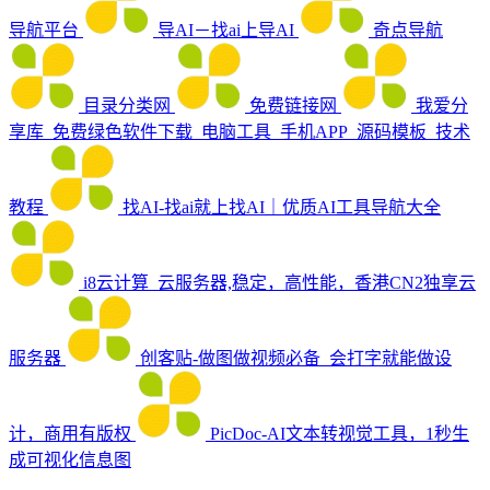
导航平台
导AI－找ai上导AI
奇点导航
目录分类网
免费链接网
我爱分
享库_免费绿色软件下载_电脑工具_手机APP_源码模板_技术
教程
找AI-找ai就上找AI｜优质AI工具导航大全
i8云计算_云服务器,稳定，高性能，香港CN2独享云
服务器
创客贴-做图做视频必备_会打字就能做设
计，商用有版权
PicDoc-AI文本转视觉工具，1秒生
成可视化信息图