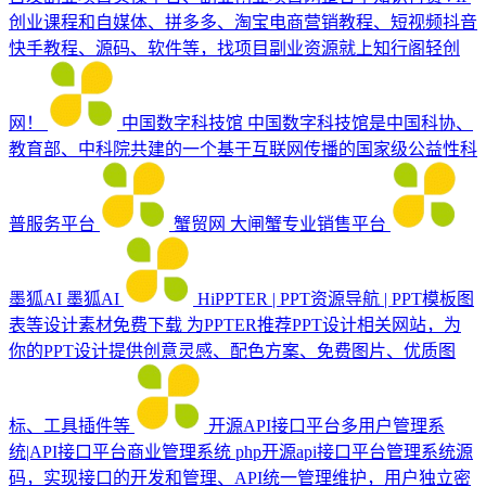
创业课程和自媒体、拼多多、淘宝电商营销教程、短视频抖音
快手教程、源码、软件等，找项目副业资源就上知行阁轻创
网！
中国数字科技馆
中国数字科技馆是中国科协、
教育部、中科院共建的一个基于互联网传播的国家级公益性科
普服务平台
蟹贸网
大闸蟹专业销售平台
墨狐AI
墨狐AI
HiPPTER | PPT资源导航 | PPT模板图
表等设计素材免费下载
为PPTER推荐PPT设计相关网站，为
你的PPT设计提供创意灵感、配色方案、免费图片、优质图
标、工具插件等
开源API接口平台多用户管理系
统|API接口平台商业管理系统
php开源api接口平台管理系统源
码，实现接口的开发和管理、API统一管理维护，用户独立密