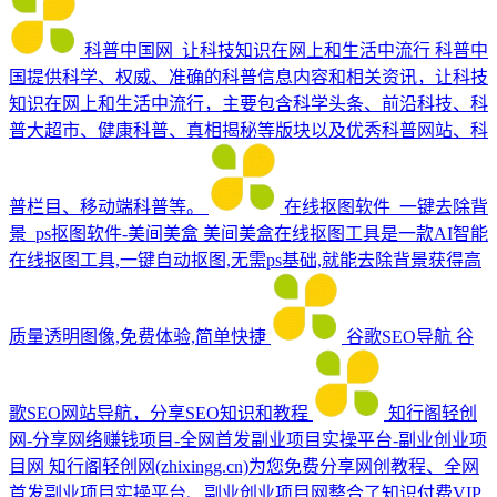
科普中国网_让科技知识在网上和生活中流行
科普中
国提供科学、权威、准确的科普信息内容和相关资讯，让科技
知识在网上和生活中流行，主要包含科学头条、前沿科技、科
普大超市、健康科普、真相揭秘等版块以及优秀科普网站、科
普栏目、移动端科普等。
在线抠图软件_一键去除背
景_ps抠图软件-美间美盒
美间美盒在线抠图工具是一款AI智能
在线抠图工具,一键自动抠图,无需ps基础,就能去除背景获得高
质量透明图像,免费体验,简单快捷
谷歌SEO导航
谷
歌SEO网站导航，分享SEO知识和教程
知行阁轻创
网-分享网络赚钱项目-全网首发副业项目实操平台-副业创业项
目网
知行阁轻创网(zhixingg.cn)为您免费分享网创教程、全网
首发副业项目实操平台、副业创业项目网整合了知识付费VIP