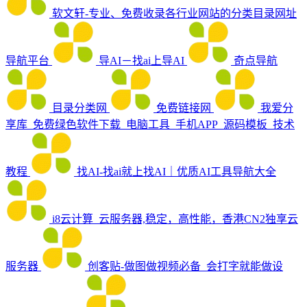
软文轩-专业、免费收录各行业网站的分类目录网址
导航平台
导AI－找ai上导AI
奇点导航
目录分类网
免费链接网
我爱分
享库_免费绿色软件下载_电脑工具_手机APP_源码模板_技术
教程
找AI-找ai就上找AI｜优质AI工具导航大全
i8云计算_云服务器,稳定，高性能，香港CN2独享云
服务器
创客贴-做图做视频必备_会打字就能做设