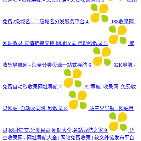
免费2级域名 - 二级域名分发服务平台
4
188收录网_
网站收录-友情链接交换-网址收录-自动秒收录
5
聚
收集导航网 - 海量分类资源一站式导航
6
92K导航 -
免费自动秒收录网址导航
7
AT导航_收录网_免费收
录网站_自动收录网_秒收录
8
站三界导航 - 网站目
录,网址提交,分类目录,网站大全,名站导航之家
9
悟
空收录网 - 网址导航大全 | 网站免费收录 | 软文外链发布平台