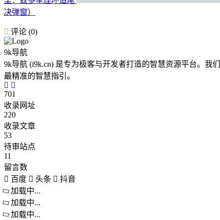
里：致多车连环追尾
决弹窗）
评论 (0)
9k导航
9k导航 (i9k.cn) 是专为极客与开发者打造的智慧资源平
最精准的智慧指引。
701
收录网址
220
收录文章
53
待审站点
11
留言数
百度
头条
抖音
加载中...
加载中...
加载中...