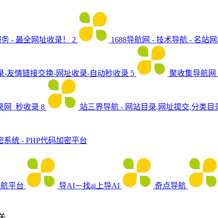
务 - 最全网址收录！
2
1688导航网 - 技术导航 - 名站
收录-友情链接交换-网址收录-自动秒收录
5
聚收集导航网 
录网_秒收录
8
站三界导航 - 网站目录,网址提交,分类
密系统 - PHP代码加密平台
导航平台
导AI－找ai上导AI
奇点导航
关