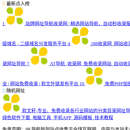
最新点入榜
1
站牌网址导航收录网 | 精选网站导航，自动秒收录服
级域名 - 二级域名分发服务平台
4
188收录网_网站
录网址导航
7
AT导航_收录网_免费收录网站_自动收
全 | 网站免费收录 | 软文外链发布平台
10
免费PHP加
随机网址
软文轩-专业、免费收录各行业网站的分类目录网址
绿色软件下载_电脑工具_手机APP_源码模板_技术教程
免责声明：9K导航所列站点收集于全球互联网，内容与本站无