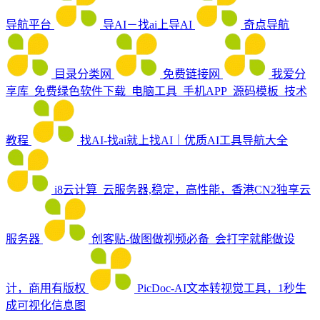
导航平台
导AI－找ai上导AI
奇点导航
目录分类网
免费链接网
我爱分
享库_免费绿色软件下载_电脑工具_手机APP_源码模板_技术
教程
找AI-找ai就上找AI｜优质AI工具导航大全
i8云计算_云服务器,稳定，高性能，香港CN2独享云
服务器
创客贴-做图做视频必备_会打字就能做设
计，商用有版权
PicDoc-AI文本转视觉工具，1秒生
成可视化信息图