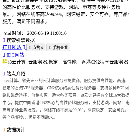
目。i8云计算拥有全球16大数据中心，提供中国香港CN2核心
的高性价比服务器，支持游戏、网站、电商等多种业务场
景。，网络在线率高达99.9%，网速稳定，安全可靠，等产品/
服务，满足不同需求。
收录时间：
2026-06-19 11:00:16
搜索引擎数据
打开网站
点赞
手机查看
0
IDC网站
i8云计算_云服务器,稳定，高性能，香港CN2独享云服务器
站点介绍
i8云计算、领先专业的云计算服务器提供商，服务提供高性能、高速、
稳定的香港VPS服务器，CN2核心的高性价比服务器，支持多种BGP网
络和磁盘选择，价格实惠，适合各类项目。i8云计算拥有全球16大数据
中心，提供中国香港CN2核心的高性价比服务器，支持游戏、网站、电
商等多种业务场景。，网络在线率高达99.9%，网速稳定，安全可靠，
等产品/服务，满足不同需求。
数据统计