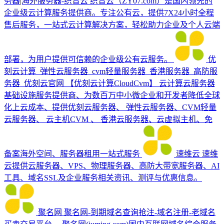
务器|海外服务器-织音云
织音云（ZY07.com）是国内领先的
企业级云计算服务提供商。专注公有云，提供7X24小时全程
售后服务，一站式云计算解决方案，轻松助力企业及个人云端
部署，为用户提供可信赖的企业级公有云服务。
优
刻云计算_弹性云服务器_cvm轻量服务器_香港服务器_高防服
务器_优刻云官网
【优刻云计算CloudCvm】 云计算云服务器
基础设施服务提供商、为数百万中小微企业和开发者降低全球
化上云成本、提供优刻云服务器、 弹性云服务器、CVM轻量
云服务器、 云主机CVM 、 香港云服务器、云虚拟主机、免
备案海外空间、服务器租用一站式服务
速维云
速维
云提供云服务器、VPS、物理服务器、高防大带宽服务器、AI
工具、域名SSL及企业服务相关资讯、测评与优惠信息。
聚名网
聚名网-到期域名查询抢注-域名注册-老域名