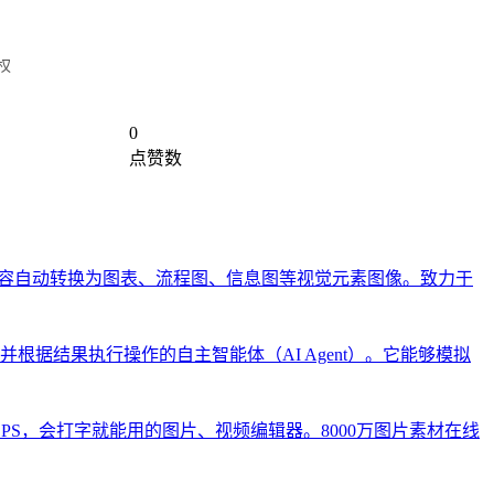
权
0
点赞数
本内容自动转换为图表、流程图、信息图等视觉元素图像。致力于
并根据结果执行操作的自主智能体（AI Agent）。它能够模拟
PS，会打字就能用的图片、视频编辑器。8000万图片素材在线