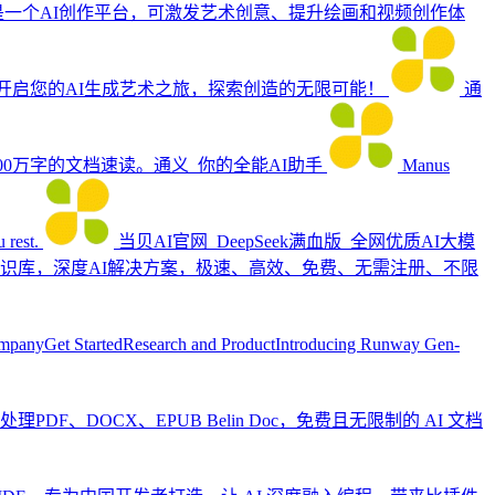
是一个AI创作平台，可激发艺术创意、提升绘画和视频创作体
开启您的AI生成艺术之旅，探索创造的无限可能！
通
0万字的文档速读。通义_你的全能AI助手
Manus
 rest.
当贝AI官网_DeepSeek满血版_全网优质AI大模
当贝AI知识库，深度AI解决方案，极速、高效、免费、无需注册、不限
mpanyGet StartedResearch and ProductIntroducing Runway Gen-
轻松处理PDF、DOCX、EPUB
Belin Doc，免费且无限制的 AI 文档