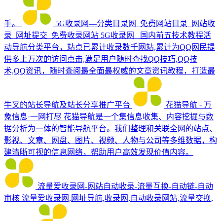
手。
5G收录网—分类目录网_免费网站目录_网站收
录_网址提交_免费收录网站
5G收录网_ 国内前五技术教程活
动导航分类平台，站点已累计收录数千网站,累计为QQ网民提
供多上万次的访问点击,满足用户随时查找QQ技巧,QQ技
术,QQ资讯，随时查阅最全面最权威的文章资讯教程，打造最
牛叉的站长导航及站长分享推广平台
花猫导航 - 万
象信息·一网打尽
花猫导航是一个集信息收集、内容挖掘与数
据分析为一体的智能导航平台。我们整理和关联全网的站点、
影视、文章、网盘、图片、视频、人物与公司等多维数据，构
建清晰可视的信息网络，帮助用户高效发现价值内容。
流量爱收录网-网站自动收录-流量互换-自动链-自动
审核
流量爱收录网,网址导航,收录网,自动收录网站,流量交换,