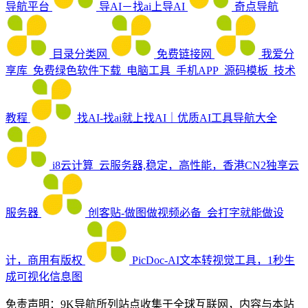
导航平台
导AI－找ai上导AI
奇点导航
目录分类网
免费链接网
我爱分
享库_免费绿色软件下载_电脑工具_手机APP_源码模板_技术
教程
找AI-找ai就上找AI｜优质AI工具导航大全
i8云计算_云服务器,稳定，高性能，香港CN2独享云
服务器
创客贴-做图做视频必备_会打字就能做设
计，商用有版权
PicDoc-AI文本转视觉工具，1秒生
成可视化信息图
免责声明：9K导航所列站点收集于全球互联网，内容与本站