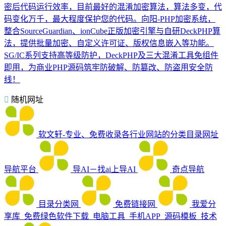
密后代码运行效率，目前最好的混淆加密算法，算法多变，代
码变化万千，最大程度保护您的代码。向阳-PHP加密系统，
整合SourceGuardian、ionCube正版加密引擎与自研DeckPHP算
法，提供批量加密、自定义许可证、版权信息嵌入等功能。
SG/IC系列支持高等级防护，DeckPHP及三大混淆工具免组件
即用，为商业PHP源码筑牢防破解、防篡改、防盗用安全防
线！
随机网址
软文轩-专业、免费收录各行业网站的分类目录网址
导航平台
导AI－找ai上导AI
奇点导航
目录分类网
免费链接网
我爱分
享库_免费绿色软件下载_电脑工具_手机APP_源码模板_技术