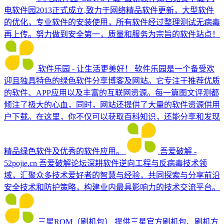
电软件园2013正式成立,致力于网络精品软件更新，大型软件
的优化，专业软件的安装使用，所有软件经过整理测试无病毒
再上传。努力做到安全第一，质量和服务为宗旨的软件站点！
软件乐园 - 让生活更美好！
软件乐园是一个备受欢
迎且独具特色的绿色软件分享博客及网站。它专注于推荐优质
的软件、APP应用以及丰富的互联网资源。每一篇图文评测都
倾注了极大的心血，同时，网站还提供了大量的软件资源供用
户下载。在这里，你不仅可以获取百科知识，还能分享和发现
精品绿色软件及优秀的软件应用。
吾爱破解 -
52pojie.cn
吾爱破解论坛深耕软件逆向工程与反病毒技术领
域，汇聚众多技术爱好者的智慧与经验，共同探索与分享前沿
安全技术和防护策略，构建业内最具影响力的技术交流平台。
三星ROM（刷机包）
提供三星官方刷机包、刷机方