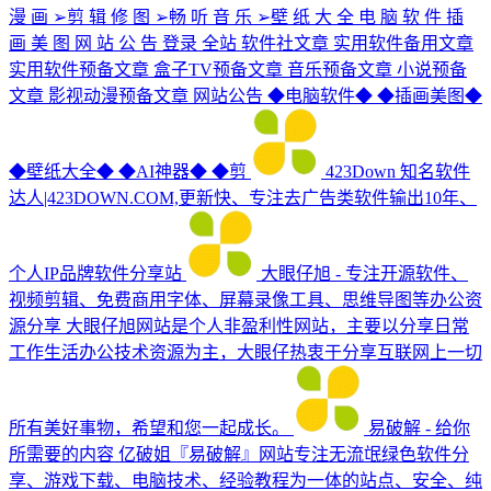
漫 画 ➢剪 辑 修 图 ➢畅 听 音 乐 ➢壁 纸 大 全 电 脑 软 件 插
画 美 图 网 站 公 告 登录 全站 软件社文章 实用软件备用文章
实用软件预备文章 盒子TV预备文章 音乐预备文章 小说预备
文章 影视动漫预备文章 网站公告 ◆电脑软件◆ ◆插画美图◆
◆壁纸大全◆ ◆AI神器◆ ◆剪
423Down
知名软件
达人|423DOWN.COM,更新快、专注去广告类软件输出10年、
个人IP品牌软件分享站
大眼仔旭 - 专注开源软件、
视频剪辑、免费商用字体、屏幕录像工具、思维导图等办公资
源分享
大眼仔旭网站是个人非盈利性网站，主要以分享日常
工作生活办公技术资源为主，大眼仔热衷于分享互联网上一切
所有美好事物，希望和您一起成长。
易破解 - 给你
所需要的内容
亿破姐『易破解』网站专注无流氓绿色软件分
享、游戏下载、电脑技术、经验教程为一体的站点、安全、纯