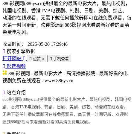
886影视网(886ys.cn)提供最全的最新电影大片，最热电视剧，
韩国电视剧、香港TVB电视剧、韩剧、日剧、美剧、综艺、
动漫的在线观看，无需下载任何播放器即可在线免费观看，每
天第一时间更新，欢迎影迷到886影视网来看最新好看的高清
免费电视剧。
收录时间：
2025-05-20 17:29:46
搜索引擎数据
打开网站
点赞
手机查看
0
影音视频
886影视网 - 最新电影大片 - 高清播播影院 - 最新好看的电
视剧免费在线观看 - www.886ys.cn
站点介绍
886影视网(886ys.cn)提供最全的最新电影大片，最热电视剧，韩国电视
剧、香港TVB电视剧、韩剧、日剧、美剧、综艺、动漫的在线观看，
无需下载任何播放器即可在线免费观看，每天第一时间更新，欢迎影
迷到886影视网来看最新好看的高清免费电视剧。