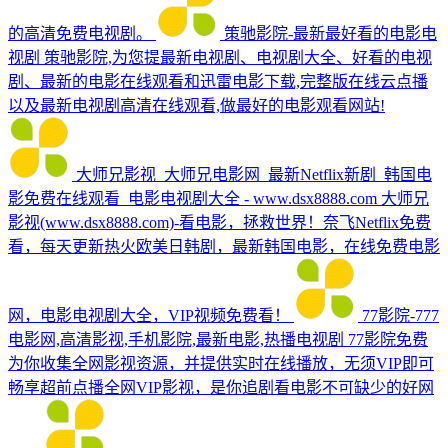
的高清免费电视剧。
策驰影院-最新最好看的电影电
视剧
策驰影院,为您提最新电视剧、电视剧大全、好看的电视
剧、最新的电影在线观看和迅雷电影下载,完整版在线云点播
以及最新电视剧高清在线观看,做最好的电影观看网站!
大师兄影视_大师兄电影网_最新Netflix新剧_韩国电
影免费在线观看_电影电视剧大全 - www.dsx8888.com
大师兄
影视(www.dsx8888.com)-看电影，拯救世界！奈飞Netflix免费
看，每天更新热火欧美日韩剧，最新韩国电影，在线免费电影
网，电影电视剧大全，VIP视频免费看！
77影院-777
电影网,高清影视,手机影院,最新电影,热播电视剧
77影院免费
为你收集全网影视资源，并提供实时在线播放，无须VIP即可
畅享超前点播全网VIP影视，是你追剧看电影不可缺少的好网