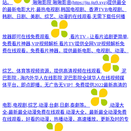
站。
啾啾影院
啾啾影音(https://jiu.jiu9.xyz)提供最全
的最新电影大片,最热电视剧,韩国电视剧、香港TVB电视剧、
韩剧、日剧、美剧、综艺、动漫的在线观看,无需下载任何播
放器即可在线免费观看
看片TV - 让看片追剧更简单,
免费看片神器,VIP视频解析
看片TV提供全网VIP视频解析免
费在线观看，免费看片神器，提供最新电影、电视剧、动漫、
综艺、体育等视频资源，提供高清视频在线观看
泥
巴影院 - 海内外华人在线影院
泥巴影院全球华人在线视频媒
体平台，即点即播，无广告无VIP！免费提供2022最新高清的
电影,电视剧,综艺,动漫,台劇,日劇,泰劇等。
动漫大
全-最新最全动漫免费在线观看
动漫大全，最新最全动漫免费
在线观看，好看的动漫，热播动漫，高速播放，更新及时的专