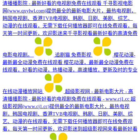
清播播影院 - 最新好看的电视剧免费在线观看
千寻影视电影
网(www.qxylwl.com)提供最全的最新电影大片，最热电视剧，
韩国电视剧、香港TVB电视剧、韩剧、日剧、美剧、综艺、
动漫的在线观看，无需下载任何播放器即可在线免费观看，每
天第一时间更新，欢迎影迷来千寻影视看最新好看的高清免费
电影电视剧。
追剧猫
免费影视
樱花动漫-
最新最全动漫免费在线观看
樱花动漫，最新最全动漫免费在
线观看，好看的动漫，热播动漫，高速播放，更新及时的专业
在线动漫播放网站
超级影视网 - 最新电影大片 - 高
清播播影院 - 最新好看的电视剧免费在线观看 - www.cj1.cc
超
级影视网(www.cj1.cc)提供最全的最新电影大片，最热电视
剧，韩国电视剧、香港TVB电视剧、韩剧、日剧、美剧、综
艺、动漫的在线观看，无需下载任何播放器即可在线免费观
看，每天第一时间更新，欢迎影迷到超级影视网来看最新好看