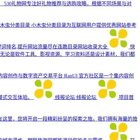
！
530礼物网专注好礼物推荐与选购攻略，根据不同场景与对
木虫分类目录
小木虫分类目录为互联网用户提供优秀网站参考
键词排名,提升网站流量尽在连跪目录网站收录大全
快
擎。无论是软件工具、影视资源、学习资料还是设计素材，我们都
高效的内容创作与数字资产交易平台
RanUI 官方社区是一个集内容创
浸式交互体验。
线报论坛
线报论坛
项目首
在这里，您将开启一段精彩纷呈的探索之旅。我们拥有海量的旅