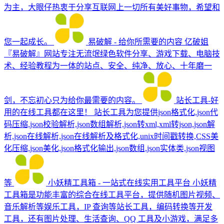
为主，大眼仔热衷于分享互联网上一切所有美好事物，希望和
您一起成长。
易破解 - 给你所需要的内容
亿破姐
『易破解』网站专注无流氓绿色软件分享、游戏下载、电脑技
术、经验教程为一体的站点、安全、纯净、放心、十年磨一
剑，不忘初心只为给你最需要的内容。
站长工具-好
用的在线工具都在这里！
站长工具为您提供json格式化,json代
码压缩,json校验解析,json数组解析,json转xml,xml转json,json解
析,json在线解析,json在线解析及格式化,unix时间戳转换,CSS美
化压缩,json美化,json格式化输出,json数组,json实体类,json视图
等
小妖精工具箱 - 一站式在线实用工具平台
小妖精
工具箱是功能丰富的综合在线工具平台，提供随机图片视频、
音乐解析等娱乐工具，IP 查询等站长工具，编码转换等开发
工具，还有图片处理、生活查询、QQ 工具及小游戏，满足多