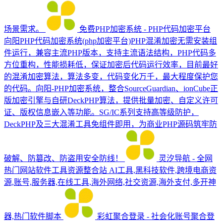
场景需求。
免费PHP加密系统 - PHP代码加密平台
向阳PHP代码加密系统(php加密平台)PHP混淆加密无需安装组
件运行，兼容主流PHP版本，支持主流语法结构，PHP代码多
方位重构，性能损耗低，保证加密后代码运行效率，目前最好
的混淆加密算法，算法多变，代码变化万千，最大程度保护您
的代码。向阳-PHP加密系统，整合SourceGuardian、ionCube正
版加密引擎与自研DeckPHP算法，提供批量加密、自定义许可
证、版权信息嵌入等功能。SG/IC系列支持高等级防护，
DeckPHP及三大混淆工具免组件即用，为商业PHP源码筑牢防
破解、防篡改、防盗用安全防线！
灵汐导航 - 全网
热门网站软件工具资源整合站
AI工具,黑科技软件,跨境电商资
源,账号,服务器,在线工具,海外网络,社交资源,海外支付,多开神
器,热门软件脚本
彩虹聚合登录 - 社会化账号聚合登