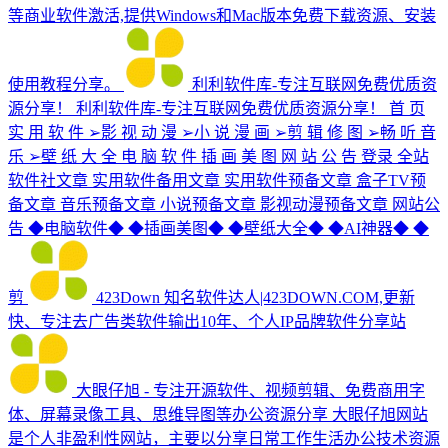
等商业软件激活,提供Windows和Mac版本免费下载资源、安装
使用教程分享。
利利软件库-专注互联网免费优质资
源分享！
利利软件库-专注互联网免费优质资源分享！ 首 页
实 用 软 件 ➢影 视 动 漫 ➢小 说 漫 画 ➢剪 辑 修 图 ➢畅 听 音
乐 ➢壁 纸 大 全 电 脑 软 件 插 画 美 图 网 站 公 告 登录 全站
软件社文章 实用软件备用文章 实用软件预备文章 盒子TV预
备文章 音乐预备文章 小说预备文章 影视动漫预备文章 网站公
告 ◆电脑软件◆ ◆插画美图◆ ◆壁纸大全◆ ◆AI神器◆ ◆
剪
423Down
知名软件达人|423DOWN.COM,更新
快、专注去广告类软件输出10年、个人IP品牌软件分享站
大眼仔旭 - 专注开源软件、视频剪辑、免费商用字
体、屏幕录像工具、思维导图等办公资源分享
大眼仔旭网站
是个人非盈利性网站，主要以分享日常工作生活办公技术资源