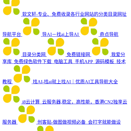
软文轩-专业、免费收录各行业网站的分类目录网址
导航平台
导AI－找ai上导AI
奇点导航
目录分类网
免费链接网
我爱分
享库_免费绿色软件下载_电脑工具_手机APP_源码模板_技术
教程
找AI-找ai就上找AI｜优质AI工具导航大全
i8云计算_云服务器,稳定，高性能，香港CN2独享云
服务器
创客贴-做图做视频必备_会打字就能做设