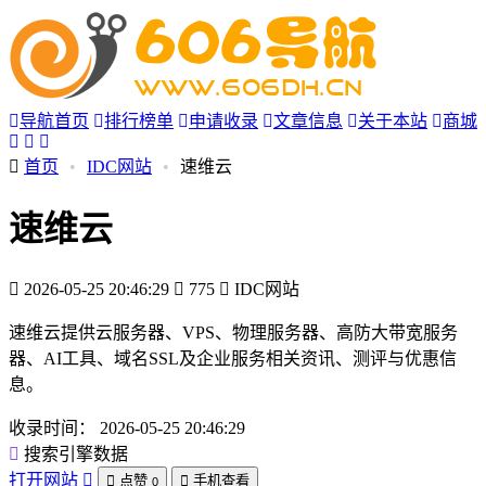
导航首页
排行榜单
申请收录
文章信息
关于本站
商城
首页
•
IDC网站
•
速维云
速维云
2026-05-25 20:46:29
775
IDC网站
速维云提供云服务器、VPS、物理服务器、高防大带宽服务
器、AI工具、域名SSL及企业服务相关资讯、测评与优惠信
息。
收录时间：
2026-05-25 20:46:29
搜索引擎数据
打开网站
点赞
手机查看
0