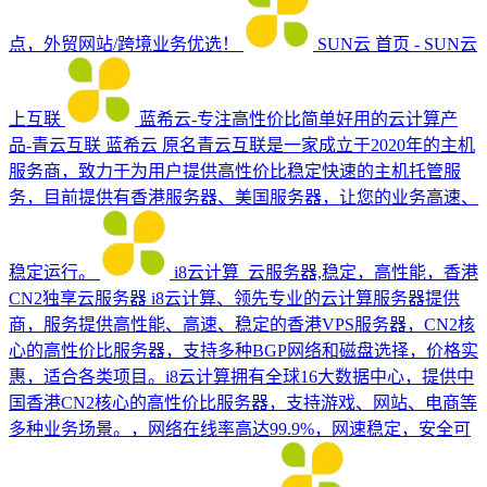
点，外贸网站/跨境业务优选！
SUN云
首页 - SUN云
上互联
蓝希云-专注高性价比简单好用的云计算产
品-青云互联
蓝希云 原名青云互联是一家成立于2020年的主机
服务商，致力于为用户提供高性价比稳定快速的主机托管服
务，目前提供有香港服务器、美国服务器，让您的业务高速、
稳定运行。
i8云计算_云服务器,稳定，高性能，香港
CN2独享云服务器
i8云计算、领先专业的云计算服务器提供
商，服务提供高性能、高速、稳定的香港VPS服务器，CN2核
心的高性价比服务器，支持多种BGP网络和磁盘选择，价格实
惠，适合各类项目。i8云计算拥有全球16大数据中心，提供中
国香港CN2核心的高性价比服务器，支持游戏、网站、电商等
多种业务场景。，网络在线率高达99.9%，网速稳定，安全可