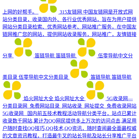
上网的好帮手。
315友链网
中国友链网是开放式网
站分类目录，收录国内外、各行业优秀网站，旨在为用户提供
网站分类目录检索、优秀网站参考、网站推广服务，在中国友
链网推广您的网站，提供网站收录服务，网站推广，友情链接
分享
笛链导航
笛链导航
伍零导航中文分
类目录
伍零导航中文分类目录
笛链导航
笛链导航
焰火网址大全
焰火网址大全
5G收录网—
分类目录网_免费网站目录_网站收录_网址提交_免费收录网站
5G收录网_ 国内前五技术教程活动导航分类平台，站点已累计
收录数千网站,累计为QQ网民提供多上万次的访问点击,满足用
户随时查找QQ技巧,QQ技术,QQ资讯，随时查阅最全面最权威
的文章资讯教程，打造最牛叉的站长导航及站长分享推广平台