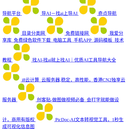
导航平台
导AI－找ai上导AI
奇点导航
目录分类网
免费链接网
我爱分
享库_免费绿色软件下载_电脑工具_手机APP_源码模板_技术
教程
找AI-找ai就上找AI｜优质AI工具导航大全
i8云计算_云服务器,稳定，高性能，香港CN2独享云
服务器
创客贴-做图做视频必备_会打字就能做设
计，商用有版权
PicDoc-AI文本转视觉工具，1秒生
成可视化信息图