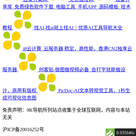
享库_免费绿色软件下载_电脑工具_手机APP_源码模板_技术
教程
找AI-找ai就上找AI｜优质AI工具导航大全
i8云计算_云服务器,稳定，高性能，香港CN2独享云
服务器
创客贴-做图做视频必备_会打字就能做设
计，商用有版权
PicDoc-AI文本转视觉工具，1秒生
成可视化信息图
免责声明：9K导航所列站点收集于全球互联网，内容与本站
无关
沪ICP备20016252号
0.035646s