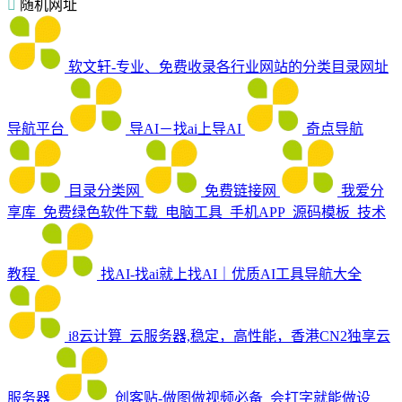
随机网址
软文轩-专业、免费收录各行业网站的分类目录网址
导航平台
导AI－找ai上导AI
奇点导航
目录分类网
免费链接网
我爱分
享库_免费绿色软件下载_电脑工具_手机APP_源码模板_技术
教程
找AI-找ai就上找AI｜优质AI工具导航大全
i8云计算_云服务器,稳定，高性能，香港CN2独享云
服务器
创客贴-做图做视频必备_会打字就能做设