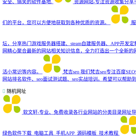
安全、搞笑的软件基地.
资源网站-专注资源收集分享
们的平台，您可以方便地获取到各种优质的资源。
服
坛，分享热门游戏服务器搭建、steam自建服务器、APP开
网精心聚合最新的网站相关知识信息，全力打造出一个全新的
活小常识等内容。
梵吉seo
我们梵吉seo专注百度S
网站排名软件、seo面试测试题、seo实战培训。希望可以帮助
随机网址
软文轩-专业、免费收录各行业网站的分类目录网址
绿色软件下载_电脑工具_手机APP_源码模板_技术教程