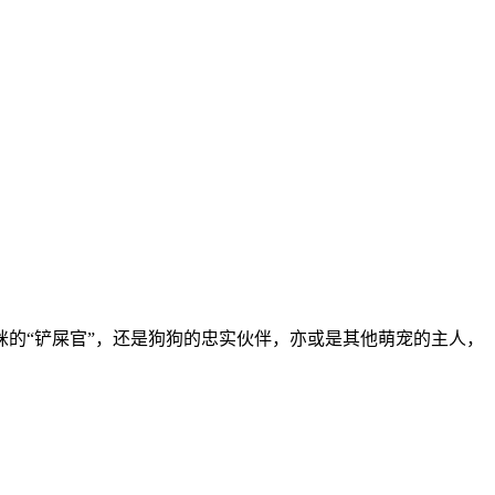
的“铲屎官”，还是狗狗的忠实伙伴，亦或是其他萌宠的主人，