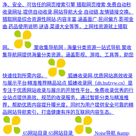
净、安全、可信任的网页搜索引擎
猎取网页搜索,免费自动秒
收录网址,提供自动收录,网站导航大全,自动链,友情链接交换。
猎取网是综合资源性网站,内容丰富,涵盖面广,民间偏方,影视金
曲,药品使用说明,谜语,菜谱大全等等，上网找资源就上猎取
网。
聚收集导航网 - 海量分类资源一站式导航
聚收
集导航网提供海量分类资源，涵盖影视、游戏、工具等，助您
快速找到所需内容。
狐蜂收录网-优质网站高效收录
与展示平台|精准推荐精品站点
狐蜂收录网（dh.hufzyw.cn）是
专注于优质网站收录与展示的开放性平台，免费收录优秀的行
业站点提供高效、规范的收录服务，通过智能分类与精准推
荐，帮助优质内容提升曝光度，同时为用户提供安全可靠的精
品网站导航索引，打造健康有序的互联网内容生态。
65网站目录
65网站目录
Noise导航 &amp;