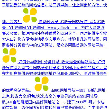
了解最新最热的网站信息。站三界导航，让上网更加方便、快
捷、高效！
自动秒收录_秒收录网站导航_网站秒收
录 - YL导航网
YL导航网（www.yulinzhan.cn）为广大网友收
集及收录、整理国内外各种优秀的网站大全，同时提供多个搜
索入口让您方便快捷地尽享实用查询，体验非凡的导航网，网
罗各种分类查询中的优秀网站，是众多网民首选的网址导航！
好资源导航网_分类目录_收录最全的导航网站
好资
源导航网为您提供网站分类目录索引及网址大全库的建立，旨
在为用户提供高效便捷的网址存储和查询服务，同时提供最全
的优秀名站导航。
sh991网址导航－991自动链,网址
之家,搜索大全,绿色,快速,安全的专业导航站
sh991网址导
航,991自动链是国内最好网址站之一，建于2008年5月。本站
的宗旨是：方便网友们快速找到自已需要的网站，而不用去记