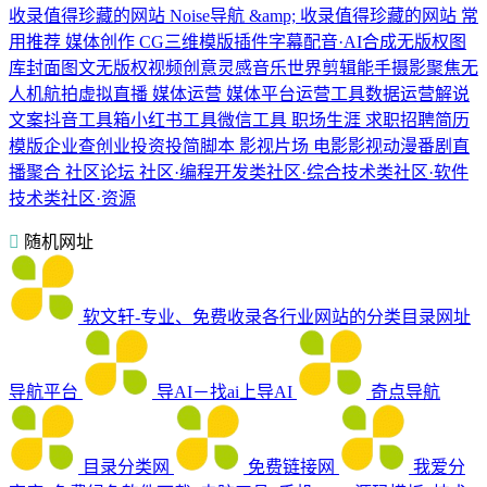
收录值得珍藏的网站
Noise导航 &amp; 收录值得珍藏的网站 常
用推荐 媒体创作 CG三维模版插件字幕配音·AI合成无版权图
库封面图文无版权视频创意灵感音乐世界剪辑能手摄影聚焦无
人机航拍虚拟直播 媒体运营 媒体平台运营工具数据运营解说
文案抖音工具箱小红书工具微信工具 职场生涯 求职招聘简历
模版企业查创业投资投简脚本 影视片场 电影影视动漫番剧直
播聚合 社区论坛 社区·编程开发类社区·综合技术类社区·软件
技术类社区·资源
随机网址
软文轩-专业、免费收录各行业网站的分类目录网址
导航平台
导AI－找ai上导AI
奇点导航
目录分类网
免费链接网
我爱分