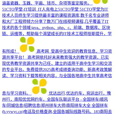
涵盖瓷器、玉器、字画、钱币、杂项等鉴定服务。
51CTO学堂-IT培训_IT人充电上51CTO学堂
51CTO学堂为IT
技术人员终生学习提供最丰富的课程资源库,数千名专业讲师
和大厂工程师倾力分享了数万门在线视频课程,几乎覆盖了IT
技术的各个领域:java、python、php、c、前端、数据库、区块
链、运维等，帮助每个渴望成长的IT技术工程师技能提升，学
有所成！
高考网_受高中生欢迎的教育信息、学习资
源共享平台！
高考网依托好未来教育强大的教学资源，已实
现优秀教学资源共享为己任，建立的适用于高中生学习和交流
的专业平台。免费提供2025高考成绩查询功能、新高考政策解
读、学习资料下载等相关内容，与全国各地高中生共享高考信
息与学习资料。
优达出行,优达约车，宛运出行，豫
州行，南阳优优网约车，全国车队联运平台 - 全国拼车|顺风
车|同城信息|招聘信息|郑州拼车大师|南阳拼车大全
全国拼车
(b.yywyc.cn)电话及价格查询,全国各城际线路号码。183南阳去