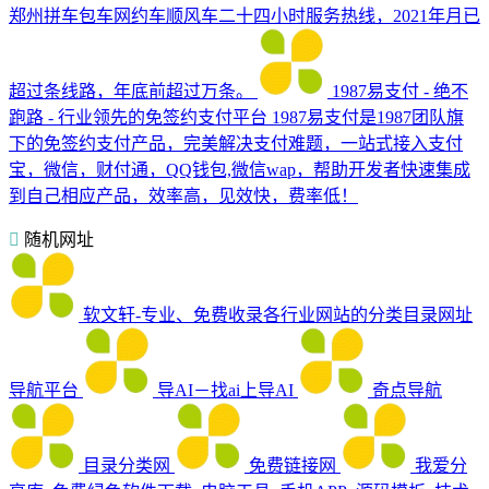
郑州拼车包车网约车顺风车二十四小时服务热线，2021年月已
超过条线路，年底前超过万条。
1987易支付 - 绝不
跑路 - 行业领先的免签约支付平台
1987易支付是1987团队旗
下的免签约支付产品，完美解决支付难题，一站式接入支付
宝，微信，财付通，QQ钱包,微信wap，帮助开发者快速集成
到自己相应产品，效率高，见效快，费率低！
随机网址
软文轩-专业、免费收录各行业网站的分类目录网址
导航平台
导AI－找ai上导AI
奇点导航
目录分类网
免费链接网
我爱分