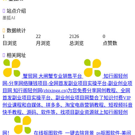
站点介绍
墨狐AI
数据统计
1
22
2126
0
日浏览
月浏览
总浏览
点赞数
相关网址
蟹贸网
大闸蟹专业销售平台
知行阁轻创
网-分享网络赚钱项目-全网首发副业项目实操平台-副业创业项
目网
知行阁轻创网(zhixingg.cn)为您免费分享网创教程、全网
首发副业项目实操平台、副业创业项目网整合了知识付费VIP
创业课程和自媒体、拼多多、淘宝电商营销教程、短视频抖音
快手教程、源码、软件等，找项目副业资源就上知行阁轻创
网！
在线抠图软件_一键去除背景_ps抠图软件-美间