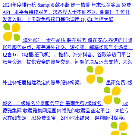
2024年度排行榜 &amp;贡献不断 始于热爱 年末现金奖励 免费
API - 本平台持续服务，求各界人士不刷不D，谢谢！ 千位开
发者入驻，上千款免费接口等你调用 QQ群 监控大屏
海外账号 - 贵在品质-胜在服务-值在安心
靠谱的国际
账号服务站点，覆盖海外社交、短视频、邮箱类账号全场景，
包含TG（电报/纸飞机）、推特、海外抖音、谷歌等热门平台
账号资源，提供安全的账号交易、问题解决及运营支持，为海
外业务拓展搭建稳定的账号服务桥梁。
墨雨免费2级
域名 - 二级域名分发服务平台
墨雨免费2级域名
收
藏雅集网
收藏雅集网是国内领先的收藏品鉴定平台，30位专
家在线鉴定，AI免费鉴宝，24小时出结果，误判赔付保障。