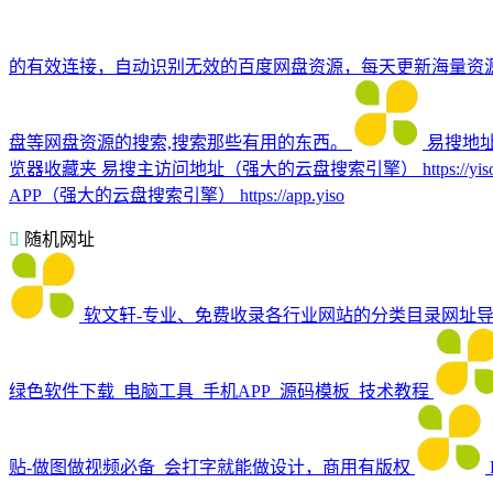
的有效连接，自动识别无效的百度网盘资源，每天更新海量资
盘等网盘资源的搜索,搜索那些有用的东西。
易搜地
览器收藏夹 易搜主访问地址（强大的云盘搜索引擎） https://yiso.fu
APP（强大的云盘搜索引擎） https://app.yiso
随机网址
软文轩-专业、免费收录各行业网站的分类目录网址
绿色软件下载_电脑工具_手机APP_源码模板_技术教程
贴-做图做视频必备_会打字就能做设计，商用有版权