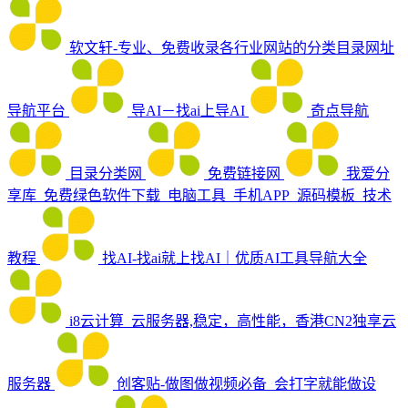
软文轩-专业、免费收录各行业网站的分类目录网址
导航平台
导AI－找ai上导AI
奇点导航
目录分类网
免费链接网
我爱分
享库_免费绿色软件下载_电脑工具_手机APP_源码模板_技术
教程
找AI-找ai就上找AI｜优质AI工具导航大全
i8云计算_云服务器,稳定，高性能，香港CN2独享云
服务器
创客贴-做图做视频必备_会打字就能做设