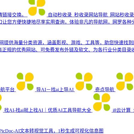
情链接交换。
自动秒收录_秒收录网站导航_网站秒收录 
口让您方便快捷地尽享实用查询，体验非凡的导航网，网罗各种
网提供海量分类资源，涵盖影视、游戏、工具等，助您快速找到
集正规的优秀网站、可免费发布外链及软文、为各行业分类目录
导航平台
导AI－找ai上导AI
奇点导航
找AI-找ai就上找AI｜优质AI工具导航大全
i8云计算
PicDoc-AI文本转视觉工具，1秒生成可视化信息图