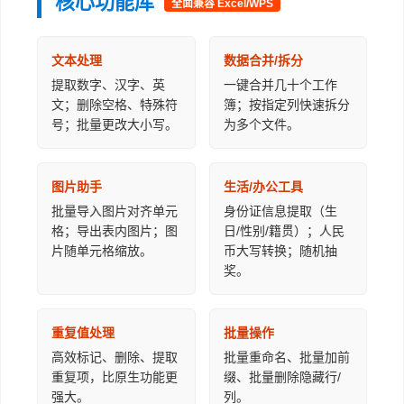
核心功能库
全面兼容 Excel/WPS
文本处理
数据合并/拆分
提取数字、汉字、英
一键合并几十个工作
文；删除空格、特殊符
簿；按指定列快速拆分
号；批量更改大小写。
为多个文件。
图片助手
生活/办公工具
批量导入图片对齐单元
身份证信息提取（生
格；导出表内图片；图
日/性别/籍贯）；人民
片随单元格缩放。
币大写转换；随机抽
奖。
重复值处理
批量操作
高效标记、删除、提取
批量重命名、批量加前
重复项，比原生功能更
缀、批量删除隐藏行/
强大。
列。