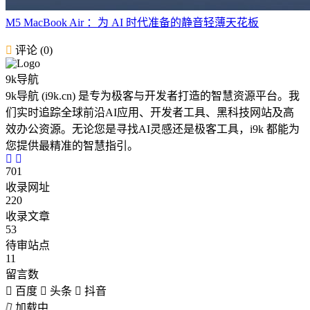
M5 MacBook Air ：为 AI 时代准备的静音轻薄天花板
评论 (0)
9k导航
9k导航 (i9k.cn) 是专为极客与开发者打造的智慧资源平台。我
们实时追踪全球前沿AI应用、开发者工具、黑科技网站及高
效办公资源。无论您是寻找AI灵感还是极客工具，i9k 都能为
您提供最精准的智慧指引。
701
收录网址
220
收录文章
53
待审站点
11
留言数
百度
头条
抖音
加载中...