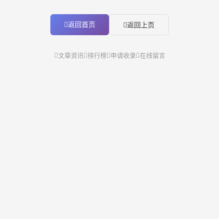
返回首页
返回上页
文章资讯
排行榜
申请收录
在线留言
沪ICP备20016252号
免责声明：9K导航所列站点收集于全球互联网，内容与本站无关
9k导航 V
V3.0.53
© 2026 All Rights Reserved. |
站点地图
本站总访问0次
|
本站总访客0人
|
今日总访问2,174次
|
今日总访客424
人
|
昨日总访问8,370次
|
昨日总访客1,273人
|
网站地图